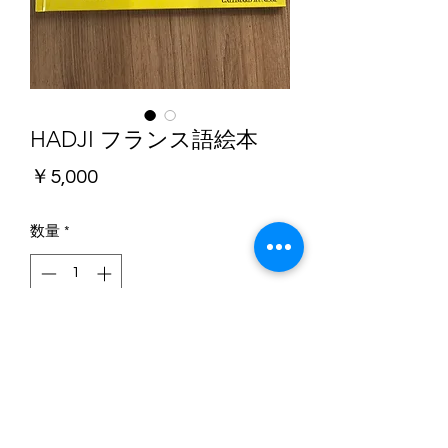
HADJI フランス語絵本
価
￥5,000
格
数量
*
カートに追加する
サビニャックの絵本なんて、ステキす
ぎる。現在はフランスでも販売されて
いません。