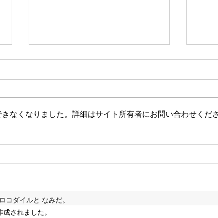
セラピーfile#111
セラピ
できなくなりました。詳細はサイト所有者にお問い合わせくだ
y クロコダイルと なみだ。
 で作成されました。