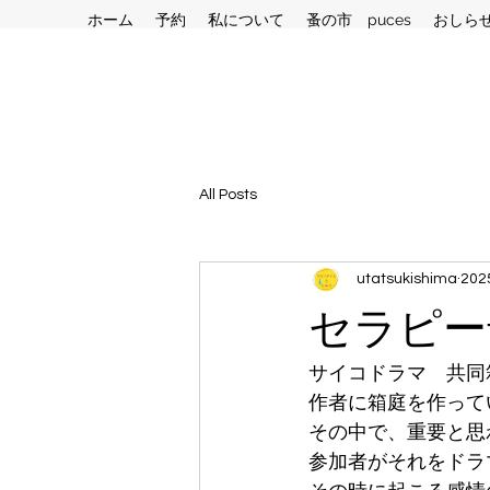
ホーム
予約
私について
蚤の市 puces
おしら
All Posts
utatsukishima
20
セラピーfi
サイコドラマ　共同
作者に箱庭を作って
その中で、重要と思
参加者がそれをドラ