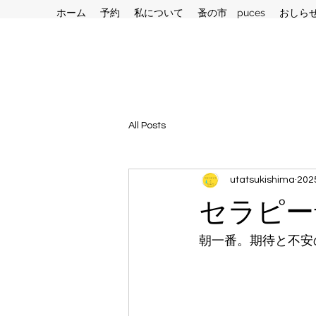
ホーム
予約
私について
蚤の市 puces
おしら
All Posts
utatsukishima
20
セラピーfi
朝一番。期待と不安